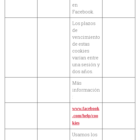
en
Facebook.
Los plazos
de
vencimiento
de estas
cookies
varían entre
una sesión y
dos años.
Más
información
:
www.facebook
.com/help/coo
kies
Usamos los