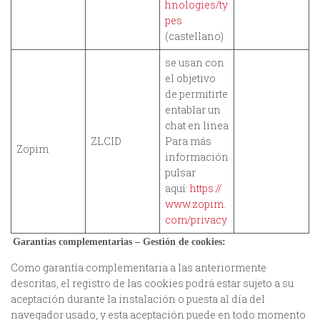
hnologies/ty
pes
(castellano)
se usan con
el objetivo
de permitirte
entablar un
chat en linea
ZLCID
Para más
Zopim
información
pulsar
aquí:
https://
www.zopim.
com/privacy
Garantías complementarias – Gestión de cookies:
Como garantía complementaria a las anteriormente
descritas, el registro de las cookies podrá estar sujeto a su
aceptación durante la instalación o puesta al día del
navegador usado, y esta aceptación puede en todo momento