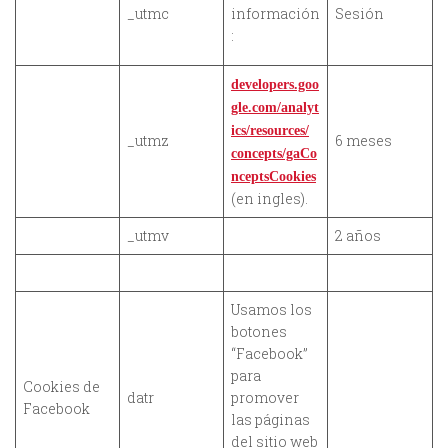
_utmc
información
Sesión
:
developers.goo
gle.com/analyt
ics/resources/
_utmz
6 meses
concepts/gaCo
nceptsCookies
(en ingles).
_utmv
2 años
Usamos los
botones
“Facebook”
para
Cookies de
datr
promover
Facebook
las páginas
del sitio web