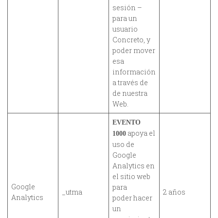
sesión –
para un
usuario
Concreto, y
poder mover
esa
información
a través de
de nuestra
Web.
EVENTO
apoya el
1000
uso de
Google
Analytics en
el sitio web
Google
para
_utma
2 años
Analytics
poder hacer
un