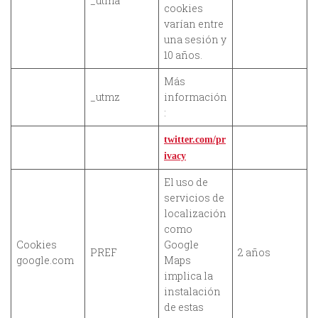
_utma
cookies
varían entre
una sesión y
10 años.
Más
_utmz
información
:
twitter.com/pr
ivacy
El uso de
servicios de
localización
como
Cookies
Google
PREF
2 años
google.com
Maps
implica la
instalación
de estas