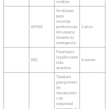
cookies
Se utilizan
para
recordar
APISID
preferencias
2 años
del usuario
durante su
navegación.
Para hacer
la publicidad
NID
6 meses
más
atractiva
También
para proveer
de
mecanismo
s de
seguridad
que eviten el